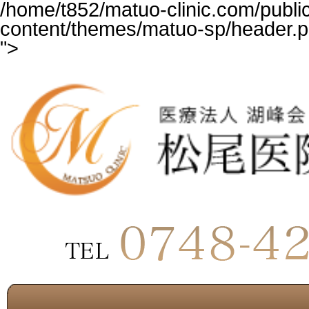
/home/t852/matuo-clinic.com/publi
content/themes/matuo-sp/header.p
">