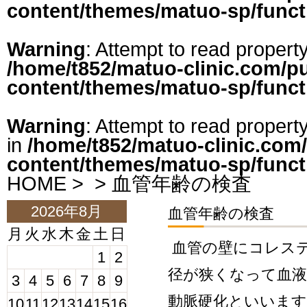
content/themes/matuo-sp/funct
Warning
: Attempt to read property
/home/t852/matuo-clinic.com/p
content/themes/matuo-sp/funct
Warning
: Attempt to read propert
in
/home/t852/matuo-clinic.com
content/themes/matuo-sp/funct
HOME
>
> 血管年齢の検査
2026年8月
血管年齢の検査
月
火
水
木
金
土
日
血管の壁にコレス
1
2
径が狭くなって血
3
4
5
6
7
8
9
動脈硬化といいます
10
11
12
13
14
15
16