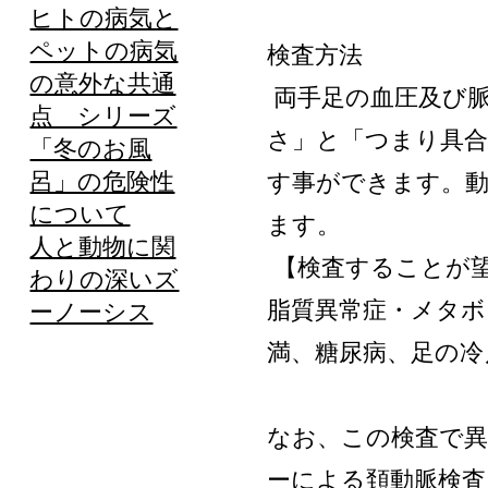
ヒトの病気と
ペットの病気
検査方法
の意外な共通
両手足の血圧及び脈
点 シリーズ
さ」と「つまり具合
「冬のお風
呂」の危険性
す事ができます。動
について
ます。
人と動物に関
【検査することが
わりの深いズ
脂質異常症・メタボ
ーノーシス
満、糖尿病、足の冷
なお、この検査で異
ーによる頚動脈検査