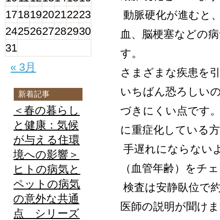
17
18
19
20
21
22
23
動脈硬化が進むと、
24
25
26
27
28
29
30
血、脳梗塞などの
31
す。
« 3月
さまざまな疾患を
いちばん恐ろしい
新着記事
＜春の暮らし
づきにくい点です
と健康：気候
に重症化している
が与える住環
手遅れにならない
境への影響＞
（血管年齢）をチ
ヒトの病気と
ペットの病気
検査は安静臥位で約
の意外な共通
医師の説明が聞けま
点 シリーズ