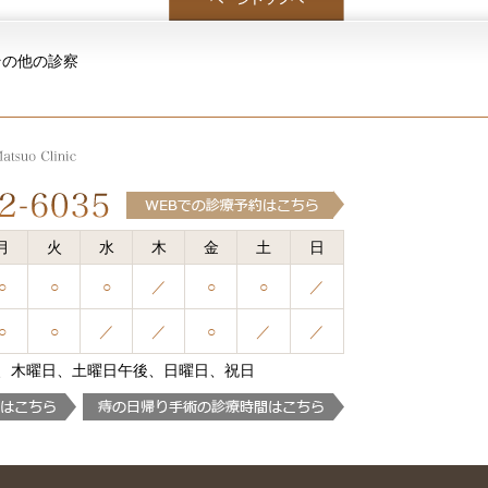
その他の診察
月
火
水
木
金
土
日
○
○
○
／
○
○
／
○
○
／
／
○
／
／
、木曜日、土曜日午後、日曜日、祝日