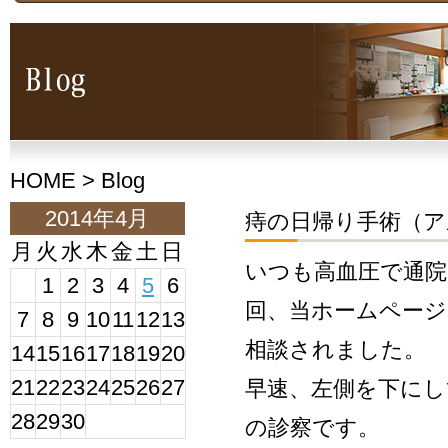
HOME
> Blog
2014年4月
痔の日帰り手術（ア
月
火
水
木
金
土
日
いつも高血圧で通
1
2
3
4
5
6
回、当ホームペー
7
8
9
10
11
12
13
相談されました。
14
15
16
17
18
19
20
21
22
23
24
25
26
27
早速、左側を下にし
28
29
30
の診察です。