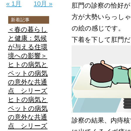
« 1月
10月 »
肛門の診察の恰好
方が大勢いらっし
新着記事
の絵の感じです。
＜春の暮らし
と健康：気候
下着を下して肛門
が与える住環
境への影響＞
ヒトの病気と
ペットの病気
の意外な共通
点 シリーズ
ヒトの病気と
ペットの病気
の意外な共通
診察の結果、内痔核
点 シリーズ