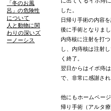
に出てくるイボ痔
「冬のお風
した。
呂」の危険性
について
日帰り手術の内容を
人と動物に関
後に手術となりま
わりの深いズ
内痔核に注射を打
ーノーシス
し、内痔核は注射し
く終了。
翌日からはイボ痔
で、非常に感謝され
他にもホームペー
帰り手術（アルタ療